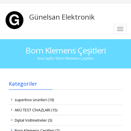
Günelsan Elektronik
Toggl
navig
Born Klemens Çeşitleri
Ana Sayfa
/ Born Klemens Çeşitleri
Kategoriler
superbox ürünleri (10)
AKÜ TEST CİHAZLARI (15)
Dijital Voltmetreler (3)
Born Klemens Çeşitleri (2)