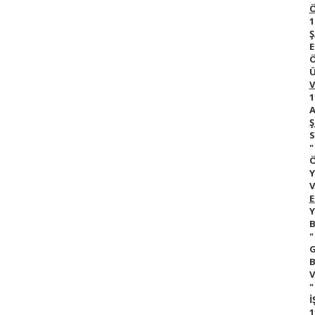
Ö
1
Ş
E
Ö
Ü
V
1
A
Ş
S
"
Ö
Y
V
E
Y
B
"
G
B
V
"
İ
1