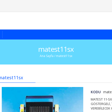
matest11sx
Ana Sayfa
/ matest11sx
matest11sx
KODU
mate
MATEST 11-SX 
GÖSTERGELİ, 
VEREBİLECEK 