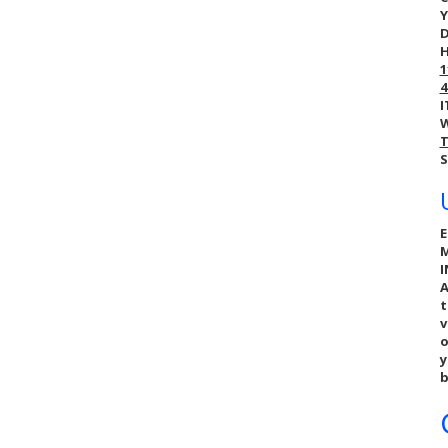
Y
D
H
1
4
I
W
T
S
E
M
A
t
v
y
b