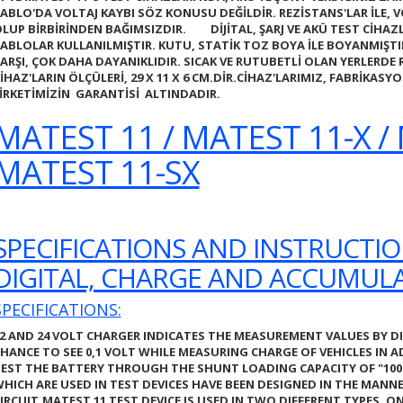
ABLO'DA VOLTAJ KAYBI SÖZ KONUSU DEĞİLDİR. REZİSTANS'LAR İLE, V
LUP BİRBİRİNDEN BAĞIMSIZDIR.
DİJİTAL, ŞARJ VE AKÜ TEST CİHAZ
ABLOLAR KULLANILMIŞTIR. KUTU, STATİK TOZ BOYA İLE BOYANMIŞTI
ARŞI, ÇOK DAHA DAYANIKLIDIR. SICAK VE RUTUBETLİ OLAN YERLERDE 
İHAZ'LARIN ÖLÇÜLERİ, 29 X 11 X 6 CM.DİR.CİHAZ'LARIMIZ, FABRİKASY
İRKETİMİZİN GARANTİSİ ALTINDADIR.
MATEST 11 / MATEST 11-X / 
MATEST 11-SX
SPECIFICATIONS AND INSTRUCTI
DIGITAL, CHARGE AND ACCUMULA
SPECIFICATIONS:
2 AND 24 VOLT CHARGER INDICATES THE MEASUREMENT VALUES BY D
HANCE TO SEE 0,1 VOLT WHILE MEASURING CHARGE OF VEHICLES IN
EST THE BATTERY THROUGH THE SHUNT LOADING CAPACITY OF "
100
HICH ARE USED IN TEST DEVICES HAVE BEEN DESIGNED IN THE MANN
IRCUIT.
MATEST 11
TEST DEVICE IS USED IN TWO DIFFERENT TYPES. ON