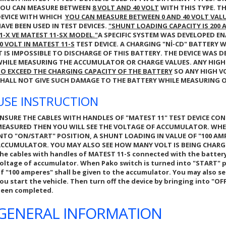
OU CAN MEASURE BETWEEN
8 VOLT AND 40 VOLT
WITH THIS TYPE. T
EVICE WITH WHICH
YOU CAN MEASURE BETWEEN 0 AND 40 VOLT VAL
AVE BEEN USED IN TEST DEVICES.
"SHUNT LOADING CAPACITY IS 200
1-X VE MATEST 11-SX MODEL."
A SPECIFIC SYSTEM WAS DEVELOPED 
0 VOLT
IN
MATEST 11-S
TEST DEVICE. A CHARGING
"Nİ-CD"
BATTERY WA
T IS IMPOSSIBLE TO DISCHARGE OF THIS BATTERY. THE DEVICE WAS 
HILE MEASURING THE ACCUMULATOR OR CHARGE VALUES. ANY HIGH
O EXCEED THE CHARGING CAPACITY OF THE BATTERY
SO ANY HIGH VO
HALL NOT GIVE SUCH DAMAGE TO THE BATTERY WHILE MEASURING OF
USE INSTRUCTION
NSURE THE CABLES WITH HANDLES OF
"MATEST 11"
TEST DEVICE CO
EASURED THEN YOU WILL SEE THE VOLTAGE OF ACCUMULATOR. WHE
INTO
"ON/START"
POSITION, A SHUNT LOADING IN VALUE OF
"100 AM
CCUMULATOR. YOU MAY ALSO SEE HOW MANY VOLT IS BEING CHARGED
he cables with handles of
MATEST 11-S
connected with the battery
oltage of accumulator. When Pako switch is turned into
"START"
p
of
"100 amperes"
shall be given to the accumulator. You may also se
ou start the vehicle. Then turn off the device by bringing into
"OF
een completed.
GENERAL INFORMATION