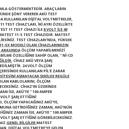
KAMLA GÖSTERMEKTEDİR. ARAÇ'LARIN
ÜNDE ŞÖNT VEREREK AKÜ TEST
NDA KULLANILAN DİJİTAL VOLTMETRELER,
11
TEST CİHAZ'LARI, İKİ AYRI ÖZELLİKTE
EST 11
TEST CİHAZI İLE
8 VOLT İLE 40
MATEST 11-S
TEST CİHAZIDIR.
MATEST
RSİNİZ. TEST CİHAZLARI'NDA, YÜKSEK
11-SX MODELİ OLAN CİHAZLARIMIZIN
LT ARASINDA
ÖLÇÜM YAPABİLMENİZİ
LEBİLME ÖZELLİĞİNE SAHİP OLAN,
" Nİ-CD
İLDİR.
CİHAZ AKÜ VEYA ŞARJ
EDİLMİŞTİR.
24 VOLT ÖLÇÜM
İÇERİSİNDE KULLANILAN PİL'E ZARAR
ASİTESİNİ AŞMAYACAK ŞEKİLDE REGÜLE
 OLAN KABLOLARINI, ÖLÇÜM
CEKSİNİZ. CİHAZ'IN ÜZERİNDE
AN İSE, AKÜ'YE
" 100 AMPER
VOLT ŞARJ ETTİĞİNİ
NI, ÖLÇÜM YAPACAĞINIZ AKÜ'YE,
UNA GETİRDİĞİNİZ ZAMAN, AKÜ'NÜN
ĞİNİZ ZAMAN İSE, AKÜ'YE
" 100 AMPER
VOLT ŞARJ ETTİĞİNİ GÖREBİLECEKSİNİZ.
IZ.
GENEL BİLGİLER:
MATEST
MAN, DİJİTAL VOLTMETRE'YE GELEN