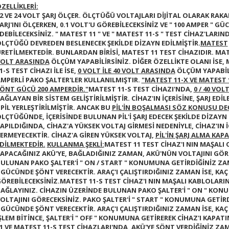
ZELLİKLERİ:
2 VE 24 VOLT ŞARJ ÖLÇER. ÖLÇTÜĞÜ VOLTAJLARI DİJİTAL OLARAK RA
ARJ'INI ÖLÇERKEN,
0.1 VOLT'U GÖREBİLECEKSİNİZ VE
" 100 AMPER "
GÜC
DEBİLECEKSİNİZ.
" MATEST 11 " VE " MATEST 11-S " TEST CİHAZ'LARI
LÇTÜĞÜ DEVREDEN BESLENECEK ŞEKİLDE DİZAYN EDİLMİŞTİR.
MATEST
RETİLMEKTEDİR. BUNLARDAN BİRİSİ,
MATEST 11
TEST CİHAZIDIR.
MAT
OLT ARASINDA
ÖLÇÜM YAPABİLİRSİNİZ. DİĞER ÖZELLİKTE OLANI İSE,
1-S
TEST CİHAZI İLE İSE,
0 VOLT İLE 40 VOLT ARASINDA
ÖLÇÜM YAPABİLİ
MPERLİ
PAKO ŞALTER'LER KULLANILMIŞTIR.
"MATEST 11-X VE MATEST 
ÖNT GÜCÜ 200 AMPERDİR."
MATEST 11-S
TEST CİHAZI'NDA,
0 / 40 VO
AĞLAYAN BİR SİSTEM GELİŞTİRİLMİŞTİR. CİHAZ'IN İÇERİSİNE, ŞARJ EDİ
PİL YERLEŞTİRİLMİŞTİR. ANCAK BU
PİL'İN BOŞALMASI SÖZ KONUSU DEĞ
LÇTÜĞÜNDE, İÇERİSİNDE BULUNAN PİL'İ ŞARJ EDECEK ŞEKİLDE DİZAYN 
APILDIĞINDA, CİHAZ'A YÜKSEK VOLTAJ GİRMESİ NEDENİYLE, CİHAZ'IN 
ERMEYECEKTİR. CİHAZ'A GİREN YÜKSEK VOLTAJ,
PİL'İN ŞARJ ALMA KAP
DİLMEKTEDİR.
KULLANMA ŞEKLİ:
MATEST 11
TEST CİHAZ'I NIN MAŞALI
APACAĞINIZ AKÜ'YE, BAĞLADIĞINIZ ZAMAN, AKÜ'NÜN VOLTAJINI GÖRE
ULUNAN PAKO ŞALTER'İ
" ON / START "
KONUMUNA GETİRDİĞİNİZ ZAM
GÜCÜNDE ŞÖNT VERECEKTİR. ARAÇ'I ÇALIŞTIRDIĞINIZ ZAMAN İSE, KAÇ 
ÖREBİLECEKSİNİZ.
MATEST 11-S
TEST CİHAZ'I NIN MAŞALI KABLOLARI
AĞLAYINIZ. CİHAZIN ÜZERİNDE BULUNAN PAKO ŞALTER'İ
" ON "
KONUM
OLTAJINI GÖRECEKSİNİZ. PAKO ŞALTER'İ
" START "
KONUMUNA GETİRDİ
GÜCÜNDE ŞÖNT VERECEKTİR. ARAÇ'I ÇALIŞTIRDIĞINIZ ZAMAN İSE, KAÇ 
ŞLEM BİTİNCE, ŞALTER'İ
" OFF "
KONUMUNA GETİREREK CİHAZ'I KAPATIN
1
VE
MATEST 11-S
TEST CİHAZLARI'NDA, AKÜ'YE ŞÖNT VERDİĞİNİZ ZA