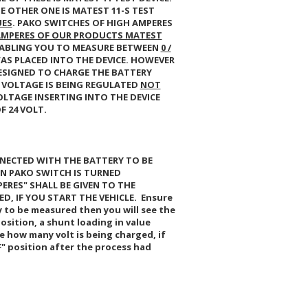
HE OTHER ONE IS
MATEST 11-S
TEST
UES
. PAKO SWITCHES OF HIGH AMPERES
 AMPERES OF OUR PRODUCTS MATEST
ENABLING YOU TO MEASURE BETWEEN
0 /
S PLACED INTO THE DEVICE. HOWEVER
DESIGNED TO CHARGE THE BATTERY
 VOLTAGE IS BEING REGULATED
NOT
LTAGE INSERTING INTO THE DEVICE
 24 VOLT.
NNECTED WITH THE BATTERY TO BE
N PAKO SWITCH IS TURNED
PERES"
SHALL BE GIVEN TO THE
, IF YOU START THE VEHICLE.
Ensure
 to be measured then you will see the
osition, a shunt loading in value
e how many volt is being charged, if
F"
position after the process had