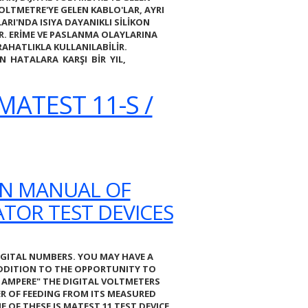
OLTMETRE'YE GELEN KABLO'LAR, AYRI
LARI'NDA ISIYA DAYANIKLI SİLİKON
R. ERİME VE PASLANMA OLAYLARINA
RAHATLIKLA KULLANILABİLİR.
ON HATALARA KARŞI BİR YIL,
MATEST 11-S /
ON MANUAL OF
TOR TEST DEVICES
IGITAL NUMBERS. YOU MAY HAVE A
 ADDITION TO THE OPPORTUNITY TO
 AMPERE
" THE DIGITAL VOLTMETERS
ER OF FEEDING FROM ITS MEASURED
E OF THESE IS
MATEST 11
TEST DEVICE.