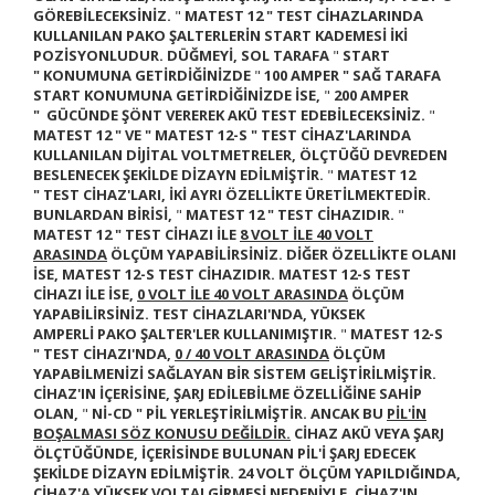
GÖREBİLECEKSİNİZ.
"
MATEST 12 "
TEST CİHAZLARINDA
KULLANILAN PAKO ŞALTERLERİN START KADEMESİ İKİ
POZİSYONLUDUR. DÜĞMEYİ, SOL TARAFA
"
START
"
KONUMUNA GETİRDİĞİNİZDE
"
100 AMPER "
SAĞ TARAFA
START KONUMUNA GETİRDİĞİNİZDE İSE,
"
200 AMPER
"
GÜCÜNDE ŞÖNT VEREREK AKÜ TEST EDEBİLECEKSİNİZ.
"
MATEST 12 "
VE
" MATEST 12-S "
TEST CİHAZ'LARINDA
KULLANILAN DİJİTAL VOLTMETRELER, ÖLÇTÜĞÜ DEVREDEN
BESLENECEK ŞEKİLDE DİZAYN EDİLMİŞTİR.
"
MATEST 12
"
TEST CİHAZ'LARI, İKİ AYRI ÖZELLİKTE ÜRETİLMEKTEDİR.
BUNLARDAN BİRİSİ,
"
MATEST 12 "
TEST CİHAZIDIR.
"
MATEST 12 "
TEST CİHAZI İLE
8 VOLT İLE 40 VOLT
ARASINDA
ÖLÇÜM YAPABİLİRSİNİZ. DİĞER ÖZELLİKTE OLANI
İSE,
MATEST 12-S
TEST CİHAZIDIR.
MATEST 12-S
TEST
CİHAZI İLE İSE,
0 VOLT İLE 40 VOLT ARASINDA
ÖLÇÜM
YAPABİLİRSİNİZ. TEST CİHAZLARI'NDA, YÜKSEK
AMPERLİ
PAKO ŞALTER'LER KULLANIMIŞTIR.
"
MATEST 12-S
"
TEST CİHAZI'NDA,
0 / 40 VOLT ARASINDA
ÖLÇÜM
YAPABİLMENİZİ SAĞLAYAN BİR SİSTEM GELİŞTİRİLMİŞTİR.
CİHAZ'IN İÇERİSİNE, ŞARJ EDİLEBİLME ÖZELLİĞİNE SAHİP
OLAN,
"
Nİ-CD "
PİL YERLEŞTİRİLMİŞTİR. ANCAK BU
PİL'İN
BOŞALMASI SÖZ KONUSU DEĞİLDİR.
CİHAZ AKÜ VEYA ŞARJ
ÖLÇTÜĞÜNDE, İÇERİSİNDE BULUNAN PİL'İ ŞARJ EDECEK
ŞEKİLDE DİZAYN EDİLMİŞTİR.
24 VOLT ÖLÇÜM YAPILDIĞINDA,
CİHAZ'A YÜKSEK VOLTAJ GİRMESİ NEDENİYLE, CİHAZ'IN