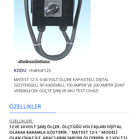
KODU
matest12s
MATEST 12-S: 0-40 VOLT ÖLÇME KAPASİTELİ, DİJİTAL
GÖSTERGELİ, İKİ KADEMELİ, 100 AMPER VE 200 AMPER ŞÖNT
VEREBİLECEK GÜÇTE ŞARJ VE AKÜ TEST CİHAZI
ÖZELLİKLER
ÖZELLİKLERİ:
12 VE 24 VOLT ŞARJ ÖLÇER. ÖLÇTÜĞÜ VOLTAJLARI DİJİTAL
OLARAK RAKAMLA GÖSTERİR.
"
MATEST 12-S "
MODELİ
OLAN
CİHAZ İLE, ARAÇ'LARIN ŞARJ'INI ÖLÇERKEN,
0,1 VOLT'U