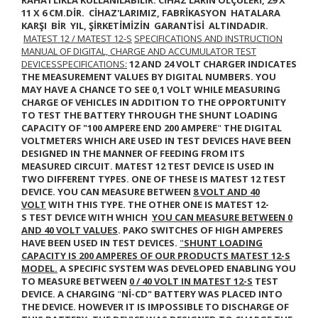
11 X 6 CM.DİR.
CİHAZ'LARIMIZ, FABRİKASYON HATALARA
KARŞI BİR YIL, ŞİRKETİMİZİN GARANTİSİ ALTINDADIR.
MATEST 12 / MATEST 12-S
SPECIFICATIONS AND INSTRUCTION
MANUAL OF DIGITAL, CHARGE AND ACCUMULATOR TEST
DEVICES
SPECIFICATIONS:
12 AND 24 VOLT CHARGER INDICATES
THE MEASUREMENT VALUES BY DIGITAL NUMBERS. YOU
MAY HAVE A CHANCE TO SEE 0,1 VOLT WHILE MEASURING
CHARGE OF VEHICLES IN ADDITION TO THE OPPORTUNITY
TO TEST THE BATTERY THROUGH THE SHUNT LOADING
CAPACITY OF "
100 AMPERE END 200 AMPERE
"
THE DIGITAL
VOLTMETERS WHICH ARE USED IN TEST DEVICES HAVE BEEN
DESIGNED IN THE MANNER OF FEEDING FROM ITS
MEASURED CIRCUIT.
MATEST 12
TEST DEVICE IS USED IN
TWO DIFFERENT TYPES. ONE OF THESE IS
MATEST 12
TEST
DEVICE. YOU CAN MEASURE BETWEEN
8 VOLT AND 40
VOLT
WITH THIS TYPE. THE OTHER ONE IS
MATEST 12-
S
TEST DEVICE WITH WHICH
YOU CAN MEASURE BETWEEN 0
AND 40 VOLT VALUES
. PAKO SWITCHES OF HIGH AMPERES
HAVE BEEN USED IN TEST DEVICES.
"
SHUNT LOADING
CAPACITY IS 200 AMPERES OF OUR PRODUCTS MATEST 12-S
MODEL.
A SPECIFIC SYSTEM WAS DEVELOPED ENABLING YOU
TO MEASURE BETWEEN
0 / 40 VOLT
IN
MATEST 12-S
TEST
DEVICE. A CHARGING
"
Nİ-CD"
BATTERY WAS PLACED INTO
THE DEVICE. HOWEVER IT IS IMPOSSIBLE TO DISCHARGE OF