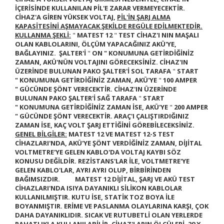
İÇERİSİNDE KULLANILAN PİL'E ZARAR VERMEYECEKTİR.
CİHAZ'A GİREN YÜKSEK VOLTAJ,
PİL'İN ŞARJ ALMA
KAPASİTESİNİ AŞMAYACAK ŞEKİLDE REGÜLE EDİLMEKTEDİR.
KULLANMA ŞEKLİ:
"
MATEST 12
"
TEST CİHAZ'I NIN MAŞALI
OLAN KABLOLARINI, ÖLÇÜM YAPACAĞINIZ AKÜ'YE,
BAĞLAYINIZ. ŞALTER'İ
"
ON "
KONUMUNA GETİRDİĞİNİZ
ZAMAN, AKÜ'NÜN VOLTAJINI GÖRECEKSİNİZ. CİHAZ'IN
ÜZERİNDE BULUNAN PAKO ŞALTER'İ SOL TARAFA
"
START
"
KONUMUNA GETİRDİĞİNİZ ZAMAN, AKÜ'YE
"
100 AMPER
"
GÜCÜNDE ŞÖNT VERECEKTİR. CİHAZ'IN ÜZERİNDE
BULUNAN PAKO ŞALTER'İ SAĞ TARAFA
"
START
"
KONUMUNA GETİRDİĞİNİZ ZAMAN İSE, AKÜ'YE
"
200 AMPER
"
GÜCÜNDE ŞÖNT VERECEKTİR. ARAÇ'I ÇALIŞTIRDIĞINIZ
ZAMAN İSE, KAÇ VOLT ŞARJ ETTİĞİNİ GÖREBİLECEKSİNİZ.
GENEL BİLGİLER:
MATEST 12
VE
MATEST 12-S
TEST
CİHAZLARI'NDA, AKÜ'YE ŞÖNT VERDİĞİNİZ ZAMAN, DİJİTAL
VOLTMETRE'YE GELEN KABLO'DA VOLTAJ KAYBI SÖZ
KONUSU DEĞİLDİR. REZİSTANS'LAR İLE, VOLTMETRE'YE
GELEN KABLO'LAR, AYRI AYRI OLUP, BİRBİRİNDEN
BAĞIMSIZDIR.
MATEST 12 DİJİTAL, ŞARJ VE AKÜ TEST
CİHAZLARI'NDA ISIYA DAYANIKLI SİLİKON KABLOLAR
KULLANILMIŞTIR. KUTU İSE, STATİK TOZ BOYA İLE
BOYANMIŞTIR. ERİME VE PASLANMA OLAYLARINA KARŞI, ÇOK
DAHA DAYANIKLIDIR. SICAK VE RUTUBETLİ OLAN YERLERDE
RAHATLIKLA KULLANILABİLİR. CİHAZ'LARIN ÖLÇÜLERİ, 29 X