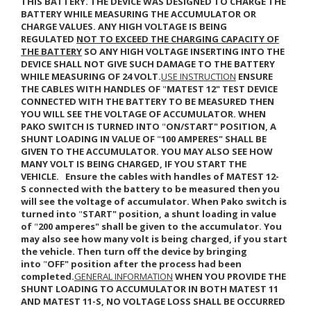
THIS BATTERY. THE DEVICE WAS DESIGNED TO CHARGE THE
BATTERY WHILE MEASURING THE ACCUMULATOR OR
CHARGE VALUES. ANY HIGH VOLTAGE IS BEING
REGULATED
NOT TO EXCEED THE CHARGING CAPACITY OF
THE BATTERY
SO ANY HIGH VOLTAGE INSERTING INTO THE
DEVICE SHALL NOT GIVE SUCH DAMAGE TO THE BATTERY
WHILE MEASURING OF 24 VOLT.
USE INSTRUCTION
ENSURE
THE CABLES WITH HANDLES OF
"
MATEST 12"
TEST DEVICE
CONNECTED WITH THE BATTERY TO BE MEASURED THEN
YOU WILL SEE THE VOLTAGE OF ACCUMULATOR. WHEN
PAKO SWITCH IS TURNED INTO
"
ON/START"
POSITION, A
SHUNT LOADING IN VALUE OF
"
100 AMPERES"
SHALL BE
GIVEN TO THE ACCUMULATOR. YOU MAY ALSO SEE HOW
MANY VOLT IS BEING CHARGED, IF YOU START THE
VEHICLE.
Ensure the cables with handles of
MATEST 12-
S
connected with the battery to be measured then you
will see the voltage of accumulator. When Pako switch is
turned into
"
START"
position, a shunt loading in value
of
"
200 amperes"
shall be given to the accumulator. You
may also see how many volt is being charged, if you start
the vehicle. Then turn off the device by bringing
into
"
OFF"
position after the process had been
completed.
GENERAL INFORMATION
WHEN YOU PROVIDE THE
SHUNT LOADING TO ACCUMULATOR IN BOTH
MATEST 11
AND MATEST 11-S
, NO VOLTAGE LOSS SHALL BE OCCURRED