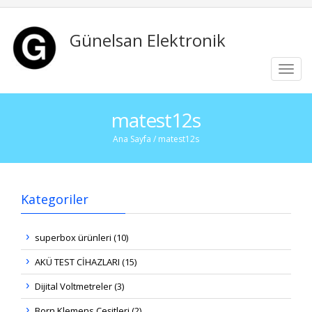
Günelsan Elektronik
Toggl
navig
matest12s
Ana Sayfa
/ matest12s
Kategoriler
superbox ürünleri (10)
AKÜ TEST CİHAZLARI (15)
Dijital Voltmetreler (3)
Born Klemens Çeşitleri (2)