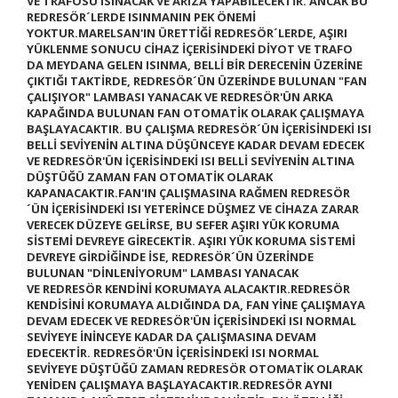
VE TRAFOSU ISINACAK VE ARIZA YAPABİLECEKTİR. ANCAK BU
REDRESÖR´LERDE ISINMANIN PEK ÖNEMİ
YOKTUR.
MARELSAN'IN ÜRETTİĞİ REDRESÖR´LERDE, AŞIRI
YÜKLENME SONUCU CİHAZ İÇERİSİNDEKİ DİYOT VE TRAFO
DA MEYDANA GELEN ISINMA, BELLİ BİR DERECENİN ÜZERİNE
ÇIKTIĞI TAKTİRDE, REDRESÖR´ÜN ÜZERİNDE BULUNAN
"FAN
ÇALIŞIYOR"
LAMBASI YANACAK VE REDRESÖR'ÜN ARKA
KAPAĞINDA BULUNAN FAN OTOMATİK OLARAK ÇALIŞMAYA
BAŞLAYACAKTIR. BU ÇALIŞMA REDRESÖR´ÜN İÇERİSİNDEKİ ISI
BELLİ SEVİYENİN ALTINA DÜŞÜNCEYE KADAR DEVAM EDECEK
VE REDRESÖR'ÜN İÇERİSİNDEKİ ISI BELLİ SEVİYENİN ALTINA
DÜŞTÜĞÜ ZAMAN FAN OTOMATİK OLARAK
KAPANACAKTIR.
FAN'IN ÇALIŞMASINA RAĞMEN REDRESÖR
´ÜN İÇERİSİNDEKİ ISI YETERİNCE DÜŞMEZ VE CİHAZA ZARAR
VERECEK DÜZEYE GELİRSE, BU SEFER
AŞIRI YÜK KORUMA
SİSTEMİ
DEVREYE GİRECEKTİR. AŞIRI YÜK KORUMA SİSTEMİ
DEVREYE GİRDİĞİNDE İSE, REDRESÖR´ÜN ÜZERİNDE
BULUNAN
"DİNLENİYORUM"
LAMBASI YANACAK
VE
REDRESÖR KENDİNİ KORUMAYA ALACAKTIR.
REDRESÖR
KENDİSİNİ KORUMAYA ALDIĞINDA DA, FAN YİNE ÇALIŞMAYA
DEVAM EDECEK VE REDRESÖR'ÜN İÇERİSİNDEKİ ISI NORMAL
SEVİYEYE İNİNCEYE KADAR DA ÇALIŞMASINA DEVAM
EDECEKTİR. REDRESÖR'ÜN İÇERİSİNDEKİ ISI NORMAL
SEVİYEYE DÜŞTÜĞÜ ZAMAN
REDRESÖR OTOMATİK OLARAK
YENİDEN ÇALIŞMAYA BAŞLAYACAKTIR.
REDRESÖR AYNI