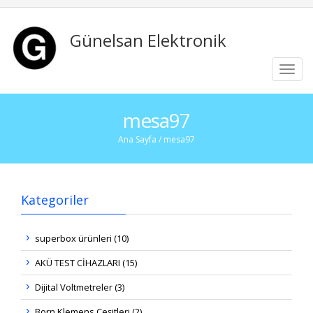
Günelsan Elektronik
Toggl
navig
mesa97
Ana Sayfa
/ mesa97
Kategoriler
superbox ürünleri (10)
AKÜ TEST CİHAZLARI (15)
Dijital Voltmetreler (3)
Born Klemens Çeşitleri (2)