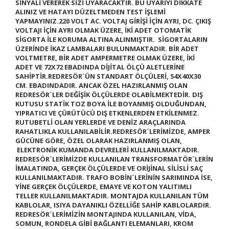
SİNYALİ VEREREK SİZİ UYARACAKTIR
. BU UYARIYI DİKKATE
ALINIZ VE HATAYI DÜZELTMEDEN TEST İŞLEMİ
YAPMAYINIZ.
220 VOLT AC. VOLTAJ GİRİŞİ İÇİN AYRI, DC. ÇIKIŞ
VOLTAJI İÇİN AYRI OLMAK ÜZERE, İKİ ADET OTOMATİK
SİGORTA İLE KORUMA ALTINA ALINMIŞTIR. SİGORTALARIN
ÜZERİNDE İKAZ LAMBALARI BULUNMAKTADIR. BİR ADET
VOLTMETRE, BİR ADET AMPERMETRE OLMAK ÜZERE, İKİ
ADET VE 72X72 EBADINDA DİJİTAL ÖLÇÜ ALETLERİNE
SAHİPTİR.
REDRESÖR´ÜN STANDART ÖLÇÜLERİ, 54X40X30
CM. EBADINDADIR. ANCAK ÖZEL HAZIRLANMIŞ OLAN
REDRESÖR´LER DEĞİŞİK ÖLÇÜLERDE OLABİLMEKTEDİR. DIŞ
KUTUSU STATİK TOZ BOYA İLE BOYANMIŞ OLDUĞUNDAN,
YIPRATICI VE ÇÜRÜTÜCÜ DIŞ ETKENLERDEN ETKİLENMEZ.
RUTUBETLİ OLAN YERLERDE VE DENİZ ARAÇLARINDA
RAHATLIKLA KULLANILABİLİR.
REDRESÖR´LERİMİZDE, AMPER
GÜCÜNE GÖRE, ÖZEL OLARAK HAZIRLANMIŞ OLAN,
ELEKTRONİK KUMANDA DEVRELERİ KULLANILMAKTADIR.
REDRESÖR´LERİMİZDE KULLANILAN TRANSFORMATÖR´LERİN
İMALATINDA,
GERÇEK ÖLÇÜLERDE VE ORİJİNAL SİLİSLİ SAÇ
KULLANILMAKTADIR.
TRAFO BOBİN´LERİNİN SARIMINDA İSE,
YİNE
GERÇEK ÖLÇÜLERDE, EMAYE VE KOTON YALITIMLI
TELLER KULLANILMAKTADIR.
MONTAJDA KULLANILAN TÜM
KABLOLAR, ISIYA DAYANIKLI ÖZELLİĞE SAHİP KABLOLARDIR.
REDRESÖR´LERİMİZİN MONTAJINDA KULLANILAN, VİDA,
SOMUN, RONDELA GİBİ BAĞLANTI ELEMANLARI, KROM