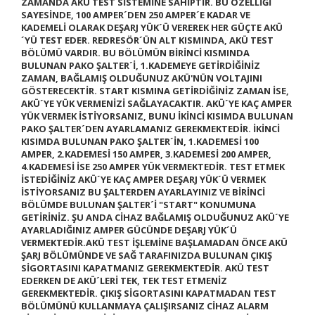
ZAMANDA AKÜ TEST SİSTEMİNE SAHİPTİR. BU ÖZELLİĞİ
SAYESİNDE,
100 AMPER´DEN 250 AMPER´E KADAR VE
KADEMELİ OLARAK DEŞARJ YÜK´Ü VEREREK HER GÜÇTE AKÜ
´YÜ TEST EDER.
REDRESÖR´ÜN ALT KISMINDA, AKÜ TEST
BÖLÜMÜ VARDIR. BU BÖLÜMÜN BİRİNCİ KISMINDA
BULUNAN PAKO ŞALTER´İ, 1.KADEMEYE GETİRDİĞİNİZ
ZAMAN, BAĞLAMIŞ OLDUĞUNUZ AKÜ'NÜN VOLTAJINI
GÖSTERECEKTİR.
START
KISMINA GETİRDİĞİNİZ ZAMAN İSE,
AKÜ´YE YÜK VERMENİZİ SAĞLAYACAKTIR. AKÜ´YE KAÇ AMPER
YÜK VERMEK İSTİYORSANIZ, BUNU İKİNCİ KISIMDA BULUNAN
PAKO ŞALTER´DEN AYARLAMANIZ GEREKMEKTEDİR. İKİNCİ
KISIMDA BULUNAN PAKO ŞALTER´İN,
1.KADEMESİ 100
AMPER, 2.KADEMESİ 150 AMPER, 3.KADEMESİ 200 AMPER,
4.KADEMESİ İSE 250 AMPER YÜK VERMEKTEDİR.
TEST ETMEK
İSTEDİĞİNİZ AKÜ´YE KAÇ AMPER DEŞARJ YÜK´Ü VERMEK
İSTİYORSANIZ BU ŞALTERDEN AYARLAYINIZ VE BİRİNCİ
BÖLÜMDE BULUNAN ŞALTER´İ
"START"
KONUMUNA
GETİRİNİZ. ŞU ANDA CİHAZ BAĞLAMIŞ OLDUĞUNUZ AKÜ´YE
AYARLADIĞINIZ AMPER GÜCÜNDE DEŞARJ YÜK´Ü
VERMEKTEDİR.
AKÜ TEST İŞLEMİNE BAŞLAMADAN ÖNCE AKÜ
ŞARJ BÖLÜMÜNDE VE SAĞ TARAFINIZDA BULUNAN ÇIKIŞ
SİGORTASINI KAPATMANIZ GEREKMEKTEDİR.
AKÜ TEST
EDERKEN DE AKÜ´LERİ TEK, TEK TEST ETMENİZ
GEREKMEKTEDİR. ÇIKIŞ SİGORTASINI KAPATMADAN TEST
BÖLÜMÜNÜ KULLANMAYA ÇALIŞIRSANIZ
CİHAZ ALARM