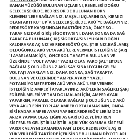
BANAN YÜZÜĞÜ BULUNAN UÇLARINI, RENKLERİ DOĞRU
GELECEK ŞEKİLDE, REDRESÖR'DE BULUNAN BORN
KLEMENS'LERE BAĞLAYINIZ. MAŞALI UÇLARINI DA, KIRMIZI
OLANI ARTI KUTUP´A GELECEK ŞEKİLDE, AKÜ´YE BAĞLAYINIZ.
REDRESÖR'E KARŞISINDAN BAKTIĞINIZDA, ÖNCE SOL
TARAFINIZDAKİ GİRİŞ SİGORTA'SINI, DAHA SONRA DA SAĞ
TARAFTA BULUNAN ÇIKIŞ SİGORTA'SINI YUKARI DOĞRU
KALDIRARAK AÇINIZ VE REDRESÖR'Ü ÇALIŞTIRINIZ.
BAĞLAMIŞ
OLDUĞUNUZ AKÜ VEYA AKÜ´LERE VERMEK İSTEDİĞİNİZ ŞARJ
´I AYARLAMAK İÇİN, ÖNCE SOL TARAFTA BULUNAN VE
ÜZERİNDE
" VOLT AYARI "
YAZILI OLAN PAKO ŞALTER'DEN
BAĞLAMIŞ OLDUĞUNUZ AKÜ SAYISINA UYGUN GELEN
VOLTAJ'I AYARLAYINIZ. DAHA SONRA, SAĞ TARAFTA
BULUNAN VE ÜZERİNDE
" AMPER AYARI "
YAZILI
POTANSİYOMETRE'DEN AKÜ VEYA AKÜ´LERE VERMEK
İSTEDİĞİNİZ AMPER´İ AYARLAYINIZ. AKÜ'LERİN SAĞLIKLI ŞARJ
EDİLEBİLMELERİ VE TAM DOLMALARI İÇİN, AMPER AYARI
YAPARKEN, PARALEL OLARAK BAĞLAMIŞ OLDUĞUNUZ AKÜ
VEYA AKÜ´LERİN TOPLAM AMPER ORTALAMASININ, ONDA
BİRİ KADAR AMPER AYARI YAPINIZ.
REDRESÖR´LERİMİZDE
ARIZA YAPMA OLASILIĞINI ASGARİ DÜZEYE İNDİREN
SİSTEMLER GELİŞTİRİLMİŞTİR.
AŞIRI YÜK KORUMA SİSTEMİ
VARDIR VE AYNI ZAMANDA FAN´LI DIR.
REDRESÖR´E AŞIRI
YÜK VERİLDİĞİ TAKTİRDE İÇERİSİNDE BULUNAN DİYOT´LARI