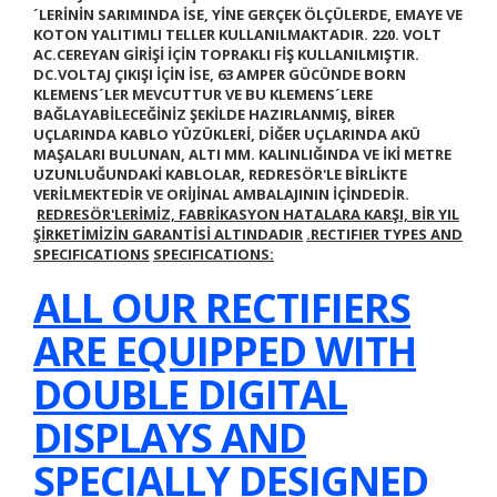
´LERİNİN SARIMINDA İSE, YİNE
GERÇEK ÖLÇÜLERDE, EMAYE VE
KOTON YALITIMLI TELLER KULLANILMAKTADIR.
220. VOLT
AC.CEREYAN GİRİŞİ İÇİN TOPRAKLI FİŞ KULLANILMIŞTIR.
DC.VOLTAJ ÇIKIŞI İÇİN İSE, 63 AMPER GÜCÜNDE BORN
KLEMENS´LER MEVCUTTUR VE BU KLEMENS´LERE
BAĞLAYABİLECEĞİNİZ ŞEKİLDE HAZIRLANMIŞ, BİRER
UÇLARINDA KABLO YÜZÜKLERİ, DİĞER UÇLARINDA AKÜ
MAŞALARI BULUNAN, ALTI MM. KALINLIĞINDA VE İKİ METRE
UZUNLUĞUNDAKİ KABLOLAR, REDRESÖR'LE BİRLİKTE
VERİLMEKTEDİR VE ORİJİNAL AMBALAJININ İÇİNDEDİR.
REDRESÖR'LERİMİZ, FABRİKASYON HATALARA KARŞI, BİR YIL
ŞİRKETİMİZİN GARANTİSİ ALTINDADIR
.
RECTIFIER TYPES AND
SPECIFICATIONS
SPECIFICATIONS
:
ALL OUR RECTIFIERS
ARE EQUIPPED WITH
DOUBLE DIGITAL
DISPLAYS AND
SPECIALLY DESIGNED