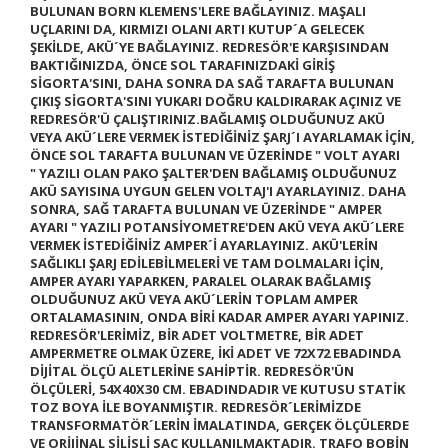
BULUNAN BORN KLEMENS'LERE BAĞLAYINIZ. MAŞALI
UÇLARINI DA, KIRMIZI OLANI ARTI KUTUP´A GELECEK
ŞEKİLDE, AKÜ´YE BAĞLAYINIZ. REDRESÖR'E KARŞISINDAN
BAKTIĞINIZDA, ÖNCE SOL TARAFINIZDAKİ GİRİŞ
SİGORTA'SINI, DAHA SONRA DA SAĞ TARAFTA BULUNAN
ÇIKIŞ SİGORTA'SINI YUKARI DOĞRU KALDIRARAK AÇINIZ VE
REDRESÖR'Ü ÇALIŞTIRINIZ.BAĞLAMIŞ OLDUĞUNUZ AKÜ
VEYA AKÜ´LERE VERMEK İSTEDİĞİNİZ ŞARJ´I AYARLAMAK İÇİN,
ÖNCE SOL TARAFTA BULUNAN VE ÜZERİNDE " VOLT AYARI
"
YAZILI OLAN PAKO ŞALTER'DEN BAĞLAMIŞ OLDUĞUNUZ
AKÜ SAYISINA UYGUN GELEN VOLTAJ'I AYARLAYINIZ. DAHA
SONRA, SAĞ TARAFTA BULUNAN VE ÜZERİNDE " AMPER
AYARI "
YAZILI POTANSİYOMETRE'DEN AKÜ VEYA AKÜ´LERE
VERMEK İSTEDİĞİNİZ AMPER´İ AYARLAYINIZ. AKÜ'LERİN
SAĞLIKLI ŞARJ EDİLEBİLMELERİ VE TAM DOLMALARI İÇİN,
AMPER AYARI YAPARKEN, PARALEL OLARAK BAĞLAMIŞ
OLDUĞUNUZ AKÜ VEYA AKÜ´LERİN TOPLAM AMPER
ORTALAMASININ, ONDA BİRİ KADAR AMPER AYARI YAPINIZ.
REDRESÖR'LERİMİZ, BİR ADET VOLTMETRE, BİR ADET
AMPERMETRE OLMAK ÜZERE, İKİ ADET VE 72X72 EBADINDA
DİJİTAL ÖLÇÜ ALETLERİNE SAHİPTİR. REDRESÖR'ÜN
ÖLÇÜLERİ, 54X40X30 CM. EBADINDADIR VE KUTUSU STATİK
TOZ BOYA İLE BOYANMIŞTIR. REDRESÖR´LERİMİZDE
TRANSFORMATÖR´LERİN İMALATINDA,
GERÇEK ÖLÇÜLERDE
VE ORİJİNAL SİLİSLİ SAÇ KULLANILMAKTADIR.
TRAFO BOBİN