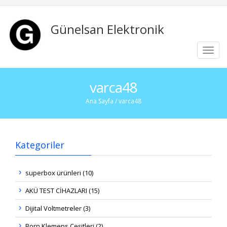
Günelsan Elektronik
Toggl
navig
varca48
Ana Sayfa
/ varca48
Kategoriler
superbox ürünleri (10)
AKÜ TEST CİHAZLARI (15)
Dijital Voltmetreler (3)
Born Klemens Çeşitleri (2)