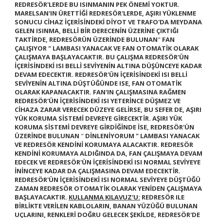
REDRESÖR'LERDE BU ISINMANIN PEK ÖNEMİ YOKTUR.
MARELSAN'IN ÜRETTİĞİ REDRESÖR'LERDE, AŞIRI YÜKLENME
SONUCU CİHAZ İÇERİSİNDEKİ DİYOT VE TRAFO'DA MEYDANA
GELEN ISINMA, BELLİ BİR DERECENİN ÜZERİNE ÇIKTIĞI
TAKTİRDE, REDRESÖRÜN ÜZERİNDE BULUNAN
"
FAN
ÇALIŞIYOR "
LAMBASI YANACAK VE FAN OTOMATİK OLARAK
ÇALIŞMAYA BAŞLAYACAKTIR. BU ÇALIŞMA REDRESÖR'ÜN
İÇERİSİNDEKİ ISI BELLİ SEVİYENİN ALTINA DÜŞÜNCEYE KADAR
DEVAM EDECEKTIR. REDRESÖR'ÜN İÇERİSİNDEKİ ISI BELLİ
SEVİYENİN ALTINA DÜŞTÜĞÜNDE ISE, FAN OTOMATİK
OLARAK KAPANACAKTIR.
FAN'IN ÇALIŞMASINA RAĞMEN
REDRESÖR'ÜN İÇERİSİNDEKİ ISI YETERİNCE DÜŞMEZ VE
CİHAZA ZARAR VERECEK DÜZEYE GELİRSE, BU SEFER DE, AŞIRI
YÜK KORUMA SİSTEMİ DEVREYE GİRECEKTİR. AŞIRI YÜK
KORUMA SİSTEMİ DEVREYE GİRDİĞİNDE İSE, REDRESÖR'ÜN
ÜZERİNDE BULUNAN
"
DİNLENİYORUM "
LAMBASI YANACAK
VE
REDRESÖR KENDİNİ KORUMAYA ALACAKTIR.
REDRESÖR
KENDİNİ KORUMAYA ALDIĞINDA DA, FAN ÇALIŞMAYA DEVAM
EDECEK VE REDRESÖR'ÜN İÇERİSİNDEKİ ISI NORMAL SEVİYEYE
İNİNCEYE KADAR DA ÇALIŞMASINA DEVAM EDECEKTİR.
REDRESÖR'ÜN İÇERİSİNDEKİ ISI NORMAL SEVİYEYE DÜŞTÜĞÜ
ZAMAN REDRESÖR OTOMATİK OLARAK YENİDEN ÇALIŞMAYA
BAŞLAYACAKTIR.
KULLANMA KILAVUZ'U:
REDRESÖR ILE
BİRLİKTE VERİLEN KABLOLARIN, BANAN YÜZÜĞÜ BULUNAN
UÇLARINI, RENKLERİ DOĞRU GELECEK ŞEKİLDE, REDRESÖR'DE