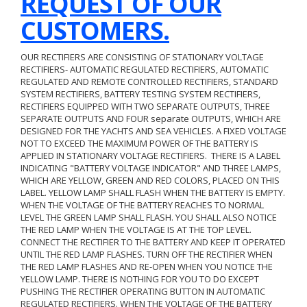
REQUEST OF OUR
CUSTOMERS.
OUR RECTIFIERS ARE CONSISTING OF STATIONARY VOLTAGE
RECTIFIERS- AUTOMATIC REGULATED RECTIFIERS, AUTOMATIC
REGULATED AND REMOTE CONTROLLED RECTIFIERS, STANDARD
SYSTEM RECTIFIERS, BATTERY TESTING SYSTEM RECTIFIERS,
RECTIFIERS EQUIPPED WITH TWO SEPARATE OUTPUTS, THREE
SEPARATE OUTPUTS AND FOUR separate OUTPUTS, WHICH ARE
DESIGNED FOR THE YACHTS AND SEA VEHICLES. A FIXED VOLTAGE
NOT TO EXCEED THE MAXIMUM POWER OF THE BATTERY IS
APPLIED IN STATIONARY VOLTAGE RECTIFIERS. THERE IS A LABEL
INDICATING "BATTERY VOLTAGE INDICATOR" AND THREE LAMPS,
WHICH ARE YELLOW, GREEN AND RED COLORS, PLACED ON THIS
LABEL. YELLOW LAMP SHALL FLASH WHEN THE BATTERY IS EMPTY.
WHEN THE VOLTAGE OF THE BATTERY REACHES TO NORMAL
LEVEL THE GREEN LAMP SHALL FLASH. YOU SHALL ALSO NOTICE
THE RED LAMP WHEN THE VOLTAGE IS AT THE TOP LEVEL.
CONNECT THE RECTIFIER TO THE BATTERY AND KEEP IT OPERATED
UNTIL THE RED LAMP FLASHES. TURN OFF THE RECTIFIER WHEN
THE RED LAMP FLASHES AND RE-OPEN WHEN YOU NOTICE THE
YELLOW LAMP. THERE IS NOTHING FOR YOU TO DO EXCEPT
PUSHING THE RECTIFIER OPERATING BUTTON IN AUTOMATIC
REGULATED RECTIFIERS. WHEN THE VOLTAGE OF THE BATTERY