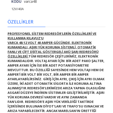
KODU
varca48
12V/40A
ÖZELLİKLER
PROFESYONEL SİSTEM REDRESÖR'LERİN ÖZELLİKLERİ VE
KULLANMA KILAVUZ'U
VARCA 48:12 VOLT 40 AMPER GÜCÜNDE, ELEKTRONİK
KUMANDALI, AŞIRI YÜK KORUMA SİSTEMLİ, OTOMATİK
FANLI VE ÇİFT DİJİTAL GÖSTERGELİ AKÜ ŞARJ REDRESÖRÜ
ÖZELLİKLERİ:
TÜM REDRESÖR ÇEŞİTLERİMİZ, ELEKTRONİK
KUMANDALIDIR.
VOLTAJ AYARI İÇİN BİR ADET PAKO ŞALTER,
AMPER AYARI İÇİN İSE BİR ADET POTANSİYOMETRE
MEVCUTTUR. BU ÖZELLİĞİ SAYESİNDE HEM VOLTAJI HEM DE
AMPER'İ BİR VOLT BİR VOLT, BİR AMPER BİR AMPER
AYARLAYABİLİRSİNİZ. GİRİŞ İÇİN AYRI, ÇIKIŞ İÇİN AYRI OLMAK
ÜZERE, İKİ ADET OTOMATİK SİGORTA İLE KORUMA ALTINA
ALINMIŞTIR.REDRESÖR'LERİMİZDE ARIZA YAPMA OLASILIĞINI
ASGARİ DÜZEYE İNDİREN SİSTEMLER GELİŞTİRİLMİŞTİR. AŞIRI
YÜK KORUMA DEVRESİ VARDIR VE AYNI ZAMANDA
FAN'LIDIR.
REDRESÖR'E AŞIRI YÜK VERİLDİĞİ TAKTİRDE
İÇERİSİNDE BULUNAN DİYOT'LARI VE TRAFO'SU ISINACAK VE
ARIZA YAPABİLECEKTİR. ANCAK MARELSAN'IN ÜRETTİĞİ