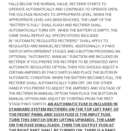
FALLS BELOW THE NORMAL VALUE, RECTIFIER STARTS TO
OPERATE AUTOMATICALLY AND CONTINUES TO OPERATE UNTIL
THE VOLTAGE REACHES TO APPROPRIATE LEVEL. WHEN THE
APPROPRIATE LEVEL HAS BEEN REACHED, THE LAMP OF THE
"BATTERY IS FULL" SHALL FLASH AND RECTIFIER SHALL
AUTOMATICALLY TURN OFF. WHEN THE BATTERY IS EMPTY, THE
SAME SHALL REPEAT.ALL SPECIFICATIONS INCLUDED
IN "AUTOMATIC REGULATED RECTIFIERS" SHALL APPLY TO
REGULATED AND MANUEL RECTIFIERS. ADDITIONALLY, A PAKO
SWITCH WITH DIFFERENT STAGES AND A BUTTON PROVIDING AN
OPTIONAL "AUTOMATIC- MANUAL" FUNCTION ARE INCLUDED IN
RECTIFIER. IF YOU PREFER THE RECTIFIER TO BE OPERATED WITH
AUTOMATIC REGULATED OPTION, THEN YOU SHOULD ADJUST A
CERTAIN AMPERES BY PAKO SWITCH AND PLACE THE BUTON IN
AUTOMATIC CONDITION. WHEN THE BATTERY BECOMES FULL, THE
RECTIFIER SHALL AUTOMATICALLY TURN OFF. ON THE OTHER
HAND IF YOU PREFER TO ADJUST THE AMPERES AND VOLTAGE OF
THE RECTIFIER IN MANUAL OPTION THEN PLACE THE BUTTON IN
MANUAL OPTION AND ADJUST BY STARTING FROM THE FIRST
STAGE PAKO SWITCH.
AN AUTOMATIC FUSE IS INCLUDED IN
STANDARD SYSTEM RECTIFIERS ON THE TOP LEFT PART OF
THE FRONT PANEL AND SUCH FUSE IS THE INPUT FUSE.
TURN THIS SWITCH ON BY LIFTING UPWARDS. THE LAMP
ON THE FUSE SHALL FLASH. THEN THE OUTPUT FUSE AT
THE RIGHT PART SHALL BE TURNED ON. THERE IS A PAKO