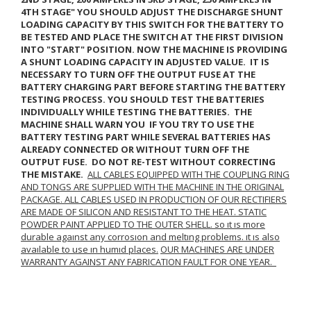
4
TH
STAGE"
YOU SHOULD ADJUST THE DISCHARGE SHUNT
LOADING CAPACITY BY THIS SWITCH FOR THE BATTERY TO
BE TESTED AND PLACE THE SWITCH AT THE FIRST DIVISION
INTO "START" POSITION. NOW THE MACHINE IS PROVIDING
A SHUNT LOADING CAPACITY IN ADJUSTED VALUE.
IT IS
NECESSARY TO TURN OFF THE OUTPUT FUSE AT THE
BATTERY CHARGING PART BEFORE STARTING THE BATTERY
TESTING PROCESS. YOU SHOULD TEST THE BATTERIES
INDIVIDUALLY WHILE TESTING THE BATTERIES.
THE
MACHINE SHALL WARN YOU
IF YOU TRY TO USE THE
BATTERY TESTING PART WHILE SEVERAL BATTERIES HAS
ALREADY CONNECTED OR WITHOUT TURN OFF THE
OUTPUT FUSE. DO NOT RE-TEST WITHOUT CORRECTING
THE MISTAKE.
ALL CABLES EQUIPPED WITH THE COUPLING RING
AND TONGS ARE SUPPLIED WITH THE MACHINE IN THE ORIGINAL
PACKAGE. ALL CABLES USED IN PRODUCTION OF OUR RECTIFIERS
ARE MADE OF SILICON AND RESISTANT TO THE HEAT. STATIC
POWDER PAINT APPLIED TO THE OUTER SHELL. so ıt ıs more
durable agaınst any corrosıon and meltıng problems. ıt ıs also
avaılable to use ın humıd places.
OUR MACHINES ARE UNDER
WARRANTY AGAINST ANY FABRICATION FAULT FOR ONE YEAR.